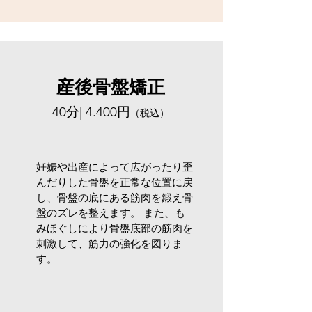
MY TREATMENTS
産後骨盤矯正
歪み整体
40分| 4.400円
（税込）
40 分| 4.400円
（税込）
妊娠や出産によって広がったり歪
産後骨盤矯正
んだりした骨盤を正常な位置に戻
し、骨盤の底にある筋肉を鍛え骨
50 分| 5.500円
（税込）
盤のズレを整えます。 また、も
みほぐしにより骨盤底部の筋肉を
刺激して、筋力の強化を図りま
す。